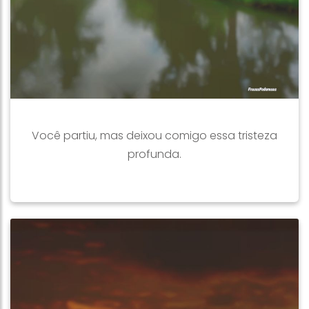
Você partiu, mas deixou comigo essa tristeza
profunda.