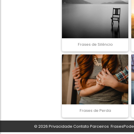
Frases de Silêncio
Frases de Perda
© 2026
Privacidade
Contato
Parceiros
FrasesPoder