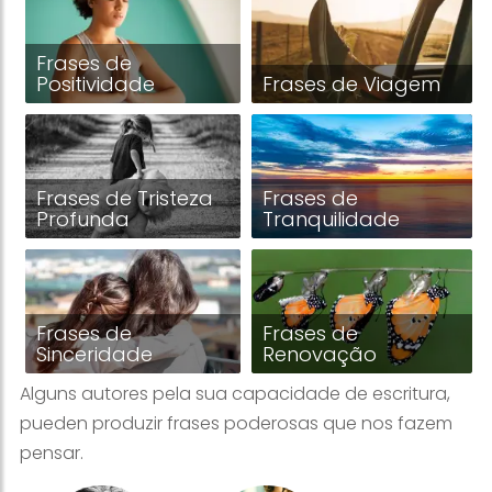
Frases de
Positividade
Frases de Viagem
Frases de Tristeza
Frases de
Profunda
Tranquilidade
Frases de
Frases de
Sinceridade
Renovação
Alguns autores pela sua capacidade de escritura,
pueden produzir frases poderosas que nos fazem
pensar.