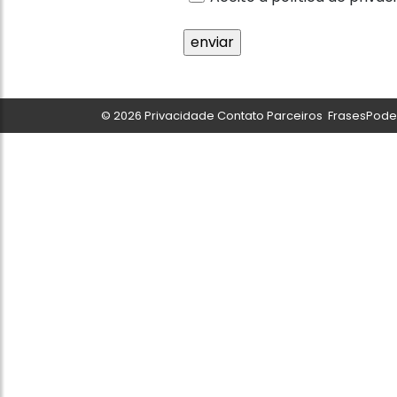
© 2026
Privacidade
Contato
Parceiros
FrasesPoder