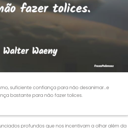
esmo, suficiente confiança para não desanimar...e
nça bastante para não fazer tolices.
unciados profundos que nos incentivam a olhar além da