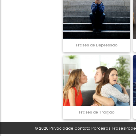
Frases de Depressão
Frases de Traição
© 2026
Privacidade
Contato
Parceiros
FrasesPoder