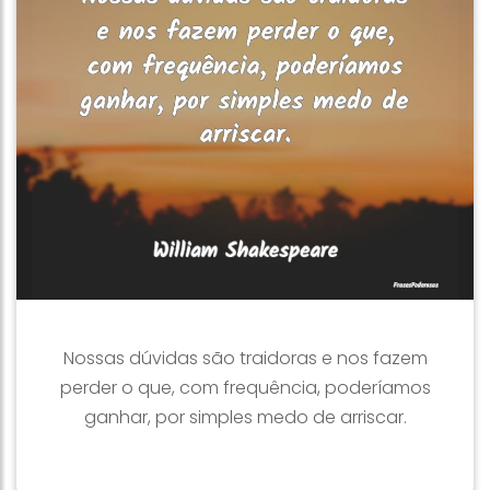
Nossas dúvidas são traidoras e nos fazem
perder o que, com frequência, poderíamos
ganhar, por simples medo de arriscar.