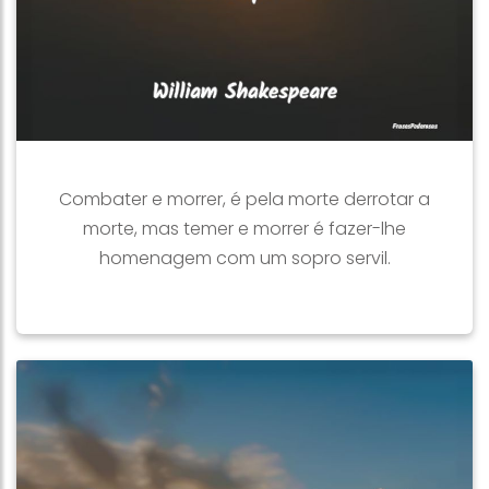
Combater e morrer, é pela morte derrotar a
morte, mas temer e morrer é fazer-lhe
homenagem com um sopro servil.