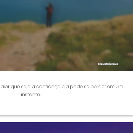
aior que seja a confiança ela pode se perder em um
instante.