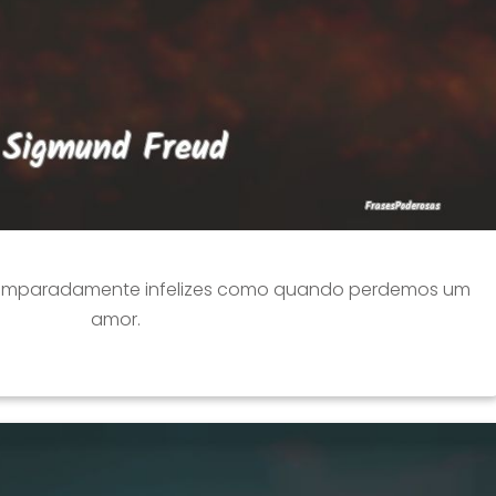
amparadamente infelizes como quando perdemos um
amor.