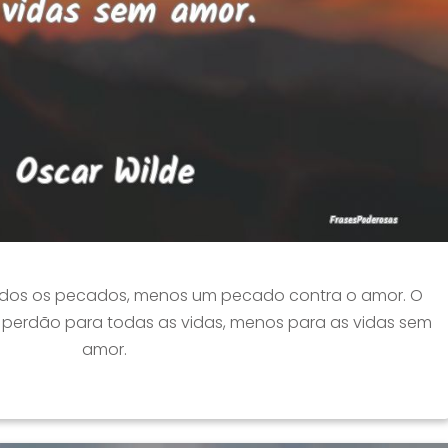
odos os pecados, menos um pecado contra o amor. O
r perdão para todas as vidas, menos para as vidas sem
amor.