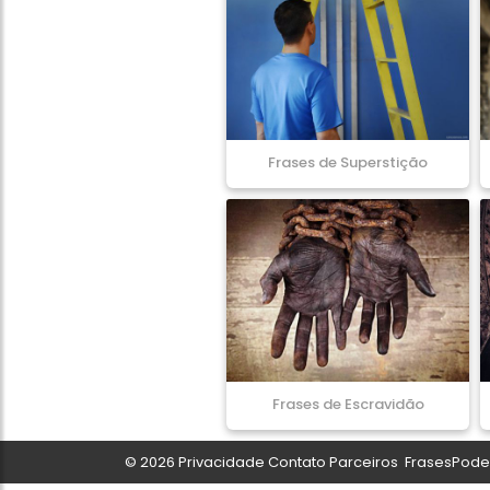
Frases de Superstição
Frases de Escravidão
© 2026
Privacidade
Contato
Parceiros
FrasesPoder