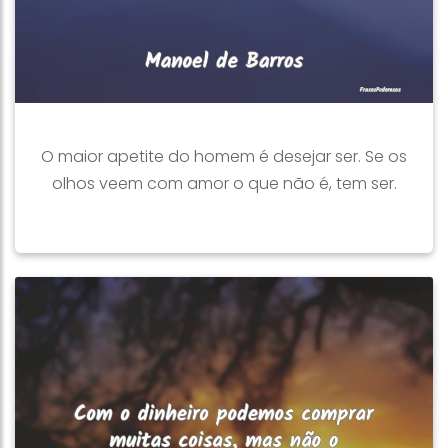
O maior apetite do homem é desejar ser. Se os
olhos veem com amor o que não é, tem ser.