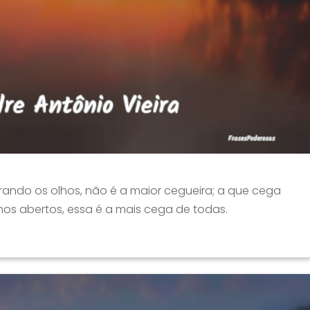
rando os olhos, não é a maior cegueira; a que cega
hos abertos, essa é a mais cega de todas.