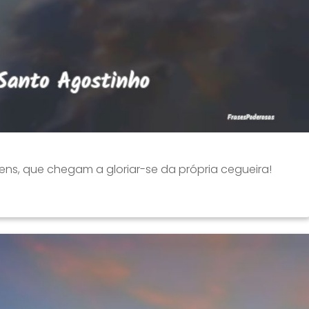
ns, que chegam a gloriar-se da própria cegueira!