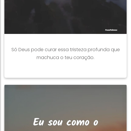
Só Deus pode curar essa tristeza profunda que
machuca o teu coração.