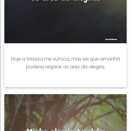
Hoje a tristeza me sufoca, mas sei que amanhã
poderei respirar os ares da alegria.