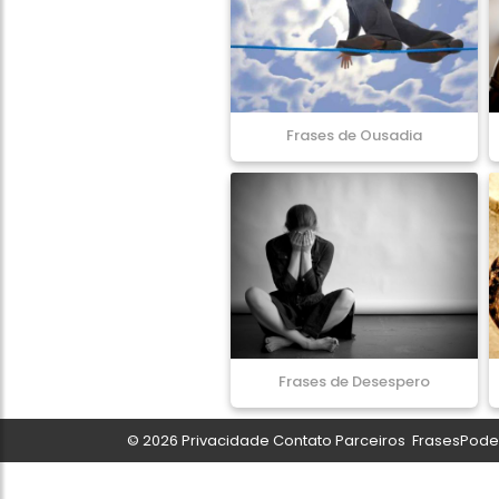
Frases de Ousadia
Frases de Desespero
© 2026
Privacidade
Contato
Parceiros
FrasesPoder