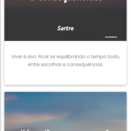
Viver é isso: Ficar se equilibrando o tempo todo,
entre escolhas e consequências.