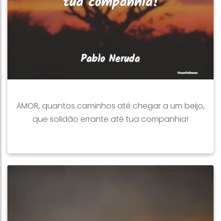
AMOR, quantos caminhos até chegar a um beijo,
que solidão errante até tua companhia!