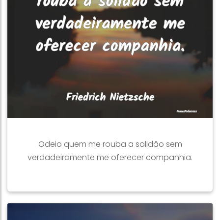
Odeio quem me rouba a solidão sem
verdadeiramente me oferecer companhia.