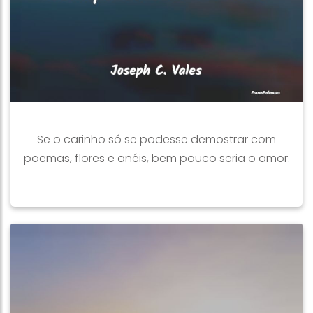
Se o carinho só se podesse demostrar com
poemas, flores e anéis, bem pouco seria o amor.