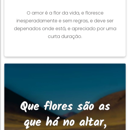
O amor é a flor da vida, e floresce
inesperadamente e sem regras, e deve ser
depenados onde está, e apreciado por uma
curta duração.