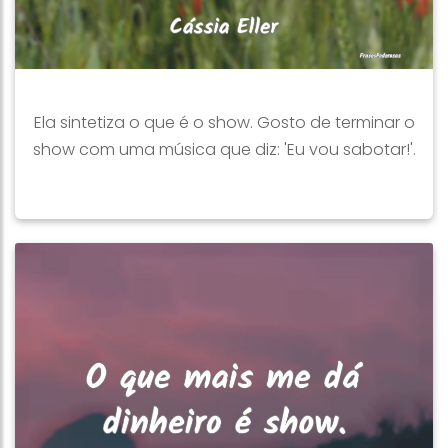
Ela sintetiza o que é o show. Gosto de terminar o
show com uma música que diz: 'Eu vou sabotar!'.