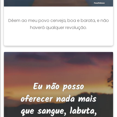
Dêem ao meu povo cerveja, boa e barata, e não
haverá qualquer revolução.