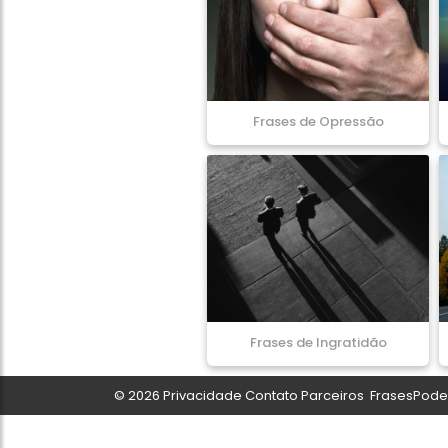
Frases de Opressão
Frases de Ingratidão
© 2026
Privacidade
Contato
Parceiros
FrasesPoder