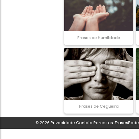
Frases de Humildade
Frases de Cegueira
© 2026
Privacidade
Contato
Parceiros
FrasesPoder