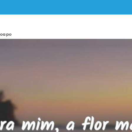
voa po