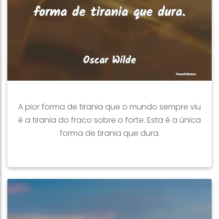
A pior forma de tirania que o mundo sempre viu
é a tirania do fraco sobre o forte. Esta é a única
forma de tirania que dura.