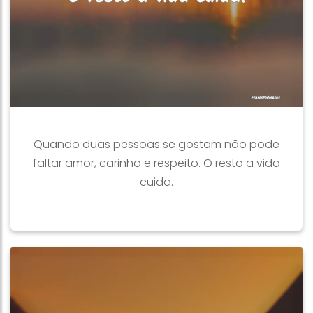
Quando duas pessoas se gostam não pode
faltar amor, carinho e respeito. O resto a vida
cuida.