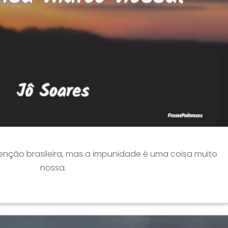
enção brasileira, mas a impunidade é uma coisa muito
nossa.