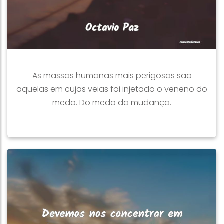
As massas humanas mais perigosas são
aquelas em cujas veias foi injetado o veneno do
medo. Do medo da mudança.