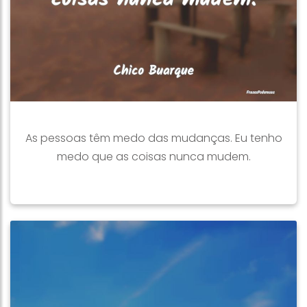
As pessoas têm medo das mudanças. Eu tenho
medo que as coisas nunca mudem.