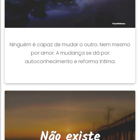
Ninguém é capaz de mudar o outro. Nem mesmo
por amor. A mudança se dá por
autoconhecimento e reforma íntima.