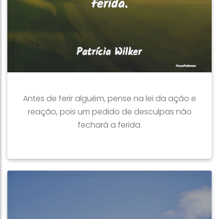
Antes de ferir alguém, pense na lei da ação e
reação, pois um pedido de desculpas não
fechará a ferida.