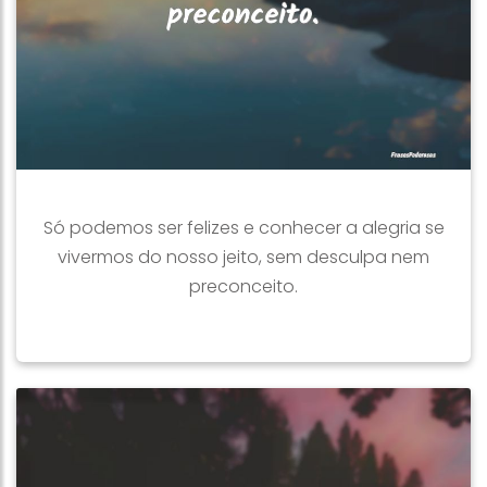
Só podemos ser felizes e conhecer a alegria se
vivermos do nosso jeito, sem desculpa nem
preconceito.