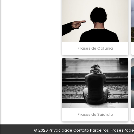
Frases de Calúnia
Frases de Suicídio
© 2026
Privacidade
Contato
Parceiros
FrasesPoder