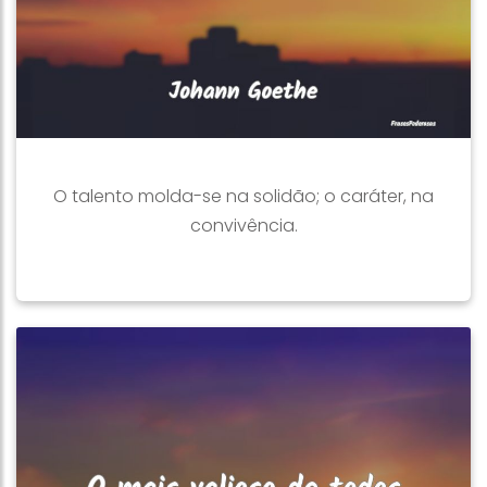
O talento molda-se na solidão; o caráter, na
convivência.