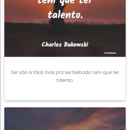
Ser são é fácil, mas pra ser bêbado tem que ter
talento.