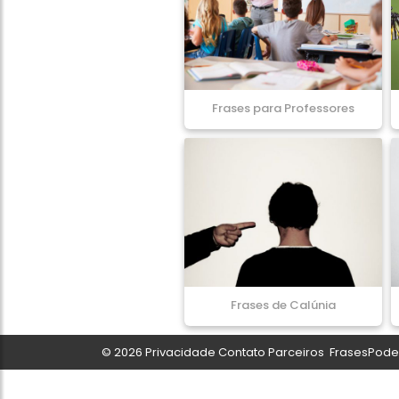
Frases para Professores
Frases de Calúnia
© 2026
Privacidade
Contato
Parceiros
FrasesPoder