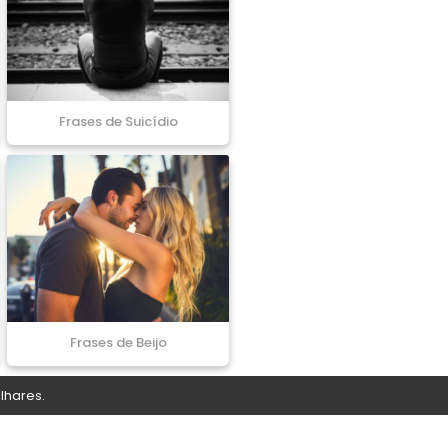
Frases de Suicídio
Frases de Beijo
lhares.