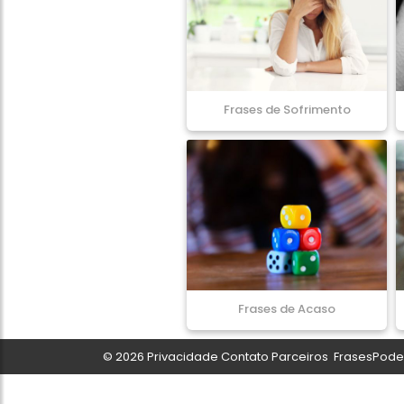
Frases de Sofrimento
Frases de Acaso
© 2026
Privacidade
Contato
Parceiros
FrasesPoder