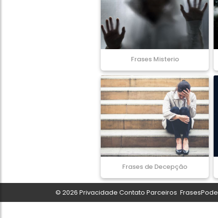
Frases Misterio
Frases de Decepção
© 2026
Privacidade
Contato
Parceiros
FrasesPoder