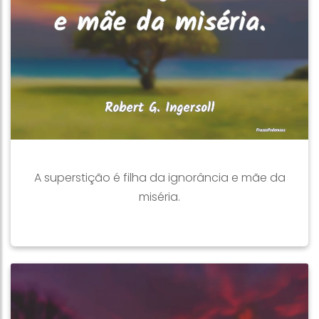
A superstição é filha da ignorância e mãe da
miséria.