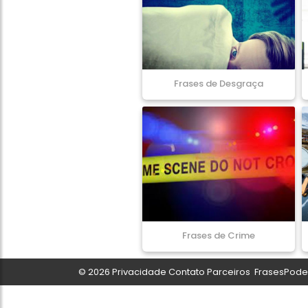
Frases de Desgraça
Frases de Crime
© 2026
Privacidade
Contato
Parceiros
FrasesPoder