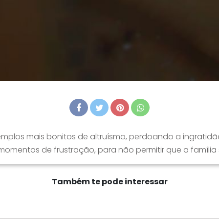
plos mais bonitos de altruísmo, perdoando a ingratidão
 momentos de frustração, para não permitir que a família 
Também te pode interessar