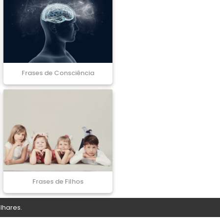
Frases de Consciência
Frases de Filhos
lhares.