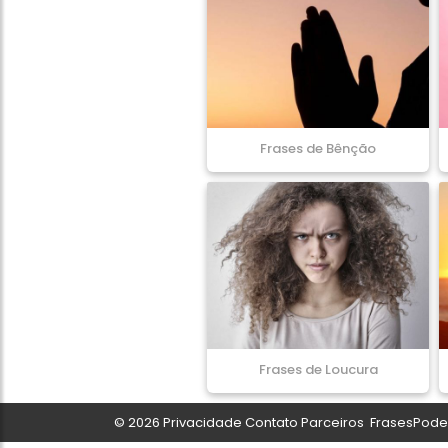
Frases de Bênção
Frases de Loucura
© 2026
Privacidade
Contato
Parceiros
FrasesPoder