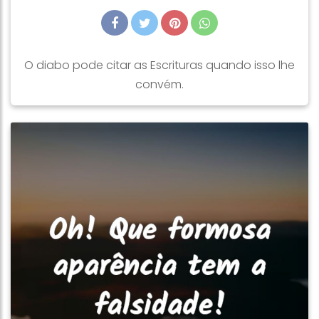
O diabo pode citar as Escrituras quando isso lhe
convém.