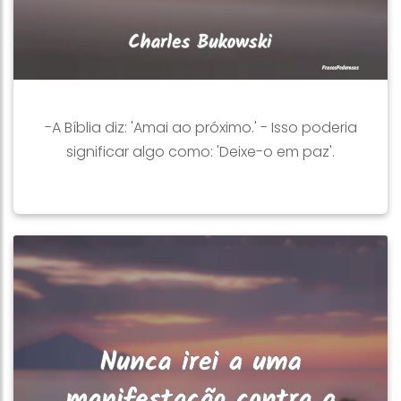
-A Bíblia diz: 'Amai ao próximo.' - Isso poderia
significar algo como: 'Deixe-o em paz'.