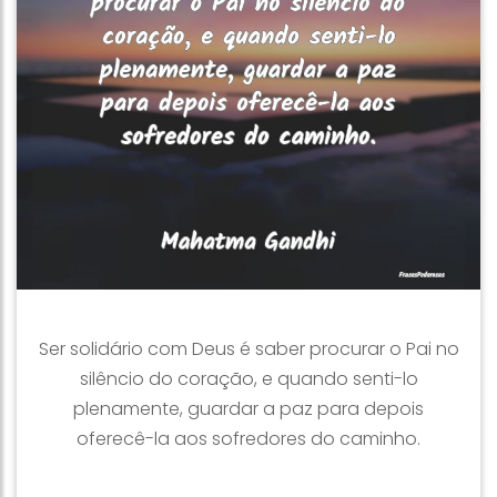
Ser solidário com Deus é saber procurar o Pai no
silêncio do coração, e quando senti-lo
plenamente, guardar a paz para depois
oferecê-la aos sofredores do caminho.