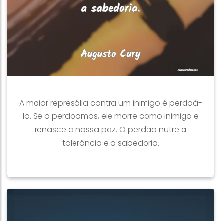
A maior represália contra um inimigo é perdoá-
lo. Se o perdoamos, ele morre como inimigo e
renasce a nossa paz. O perdão nutre a
tolerância e a sabedoria.