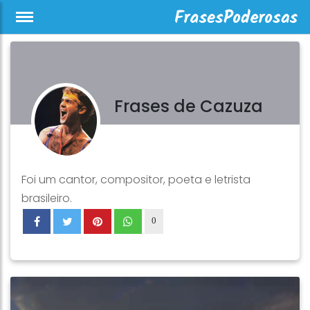
Frases de Cazuza
Foi um cantor, compositor, poeta e letrista
brasileiro.
0