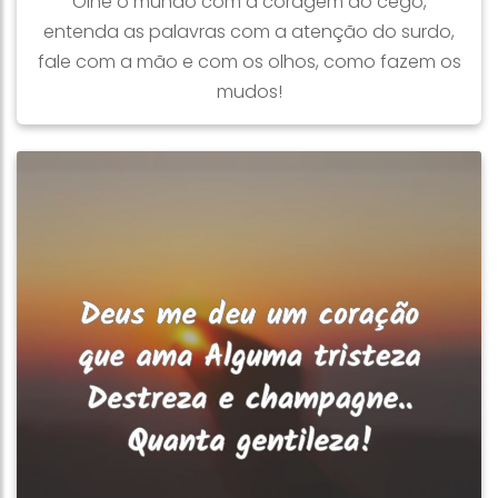
Olhe o mundo com a coragem do cego,
entenda as palavras com a atenção do surdo,
fale com a mão e com os olhos, como fazem os
mudos!