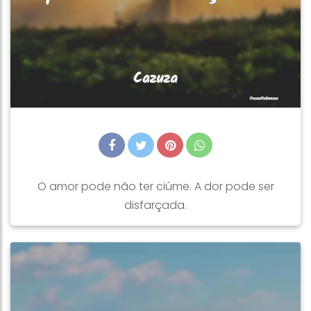
O amor pode não ter ciúme. A dor pode ser
disfarçada.