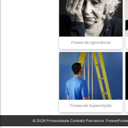
Frases de Ignorância
Frases de Superstição
© 2026
Privacidade
Contato
Parceiros
FrasesPoder