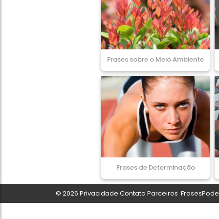
Frases sobre o Meio Ambiente
Frases de Determinação
© 2026
Privacidade
Contato
Parceiros
FrasesPoder