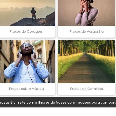
Frases de Coragem
Frases de Vergonha
Frases sobre Música
Frases de Caminho
osas é um site com milhares de frases com imagens para comparti