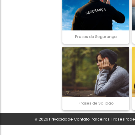
Frases de Segurança
Frases de Solidão
© 2026
Privacidade
Contato
Parceiros
FrasesPoder