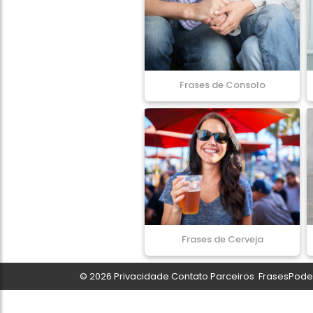
Frases de Consolo
Frases de Cerveja
© 2026
Privacidade
Contato
Parceiros
FrasesPoder