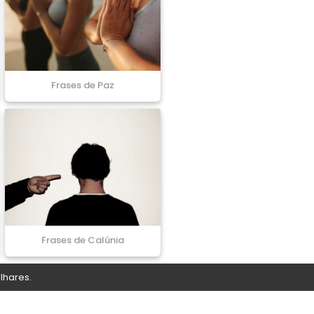
Frases de Paz
Frases de Calúnia
lhares.