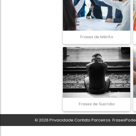
Frases de Mérito
Frases de Suicídio
© 2026
Privacidade
Contato
Parceiros
FrasesPoder