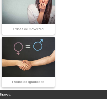
Frases de Covardia
Frases de Igualdade
lhares.