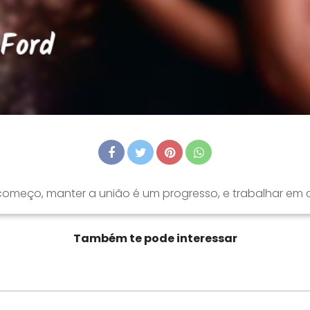
omeço, manter a união é um progresso, e trabalhar em co
Também te pode interessar