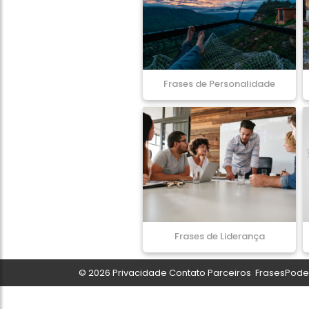
Frases de Personalidade
Frases de Liderança
© 2026
Privacidade
Contato
Parceiros
FrasesPoder