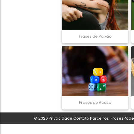
Frases de Paixão
Frases de Acaso
© 2026
Privacidade
Contato
Parceiros
FrasesPoder