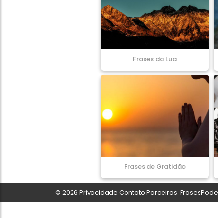
Frases da Lua
Frases de Gratidão
© 2026
Privacidade
Contato
Parceiros
FrasesPoder