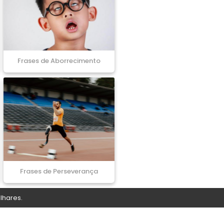
Frases de Aborrecimento
Frases de Perseverança
lhares.