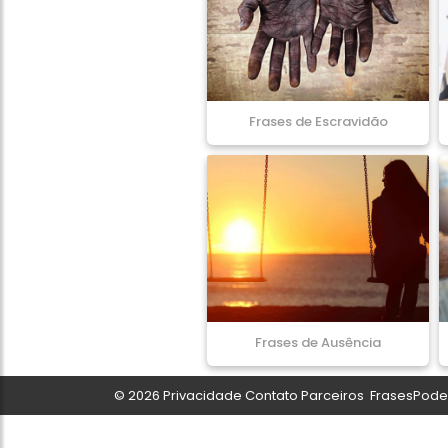
Frases de Escravidão
Frases de Ausência
© 2026
Privacidade
Contato
Parceiros
FrasesPoder